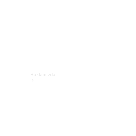
MB
Collection
Hakkımızda
Tarihçe
Bize