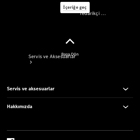
İçeriğe geç
Tedarikçi / Veri koruması
Tedarikçi / Veri
koruması
Servis ve Aksesuarlar
Tüm
Hizmetler
Hafif Ticari
Araç Servisi