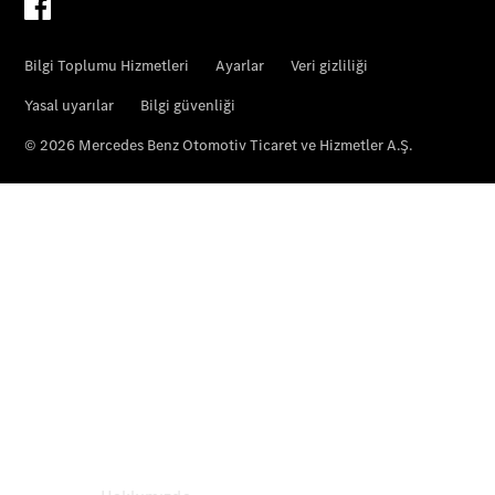
Mercedes-
Benz
Kalitesi
Online
Servis
Randevusu
Servis
Kampanyaları
Mobilite
Hizmetleri
Kullanım
Kılavuzları